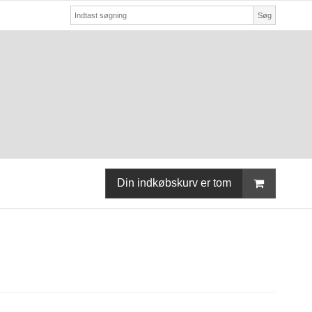
Søg
Din indkøbskurv er tom