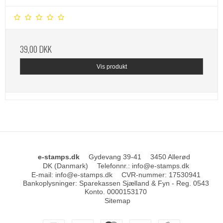
39,00 DKK
Vis produkt
e-stamps.dk
Gydevang 39-41
3450 Allerød
DK (Danmark)
Telefonnr.
:
info@e-stamps.dk
E-mail
:
info@e-stamps.dk
CVR-nummer
:
17530941
Bankoplysninger
:
Sparekassen Sjælland & Fyn - Reg. 0543
Konto. 0000153170
Sitemap