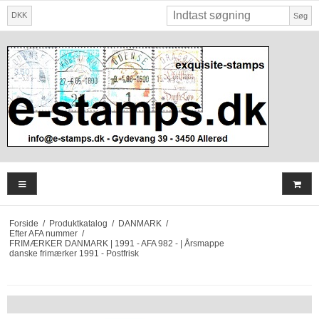
DKK
Søg
Forside
/
Produktkatalog
/
DANMARK
/
Efter AFA nummer
/
FRIMÆRKER DANMARK | 1991 - AFA 982 - | Årsmappe
danske frimærker 1991 - Postfrisk