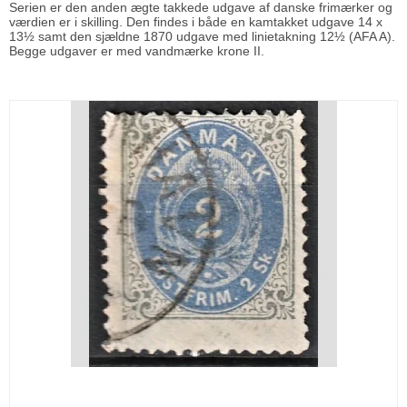
Serien er den anden ægte takkede udgave af danske frimærker og
værdien er i skilling. Den findes i både en kamtakket udgave 14 x
13½ samt den sjældne 1870 udgave med linietakning 12½ (AFA A).
Begge udgaver er med vandmærke krone II.