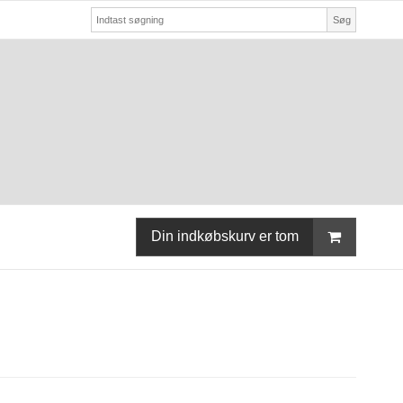
Søg
Din indkøbskurv er tom