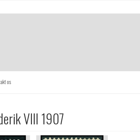
akt os
erik VIII 1907