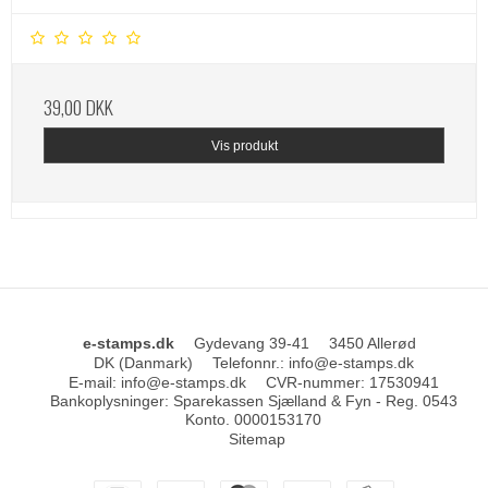
39,00 DKK
Vis produkt
e-stamps.dk
Gydevang 39-41
3450 Allerød
DK (Danmark)
Telefonnr.
:
info@e-stamps.dk
E-mail
:
info@e-stamps.dk
CVR-nummer
:
17530941
Bankoplysninger
:
Sparekassen Sjælland & Fyn - Reg. 0543
Konto. 0000153170
Sitemap