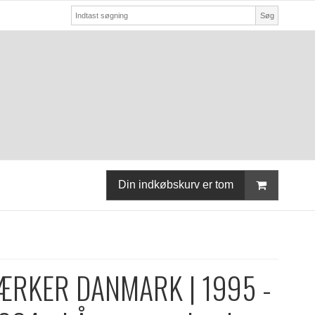
Søg
Din indkøbskurv er tom
ÆRKER DANMARK | 1995 -