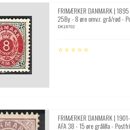
FRIMÆRKER DANMARK | 1895 
25By - 8 øre omv.r. grå/rød - Po
DK18702
FRIMÆRKER DANMARK | 1901-
AFA 38 - 15 øre grålilla - Postfr