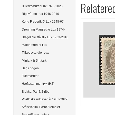
Relatere
Billedmærker Lux 1970-2023
Rigsvåben Lux 1946-2010
Kong Frederik IX Lux 1948-67
Dronning Margrethe Lux 1974-
Bølgelinie stålstik Lux 1933-2010
Malerimærker Lux
Tillægsværdier Lux
Miniark & Småark
Bag i bogen
Julemærker
Hæftesammentryk (HS)
Blokke, Par & Striber
Postfriske udgaver år 1933-2022
Stålstik Alm. Pænt Stemplet
Breve/Forsendelser