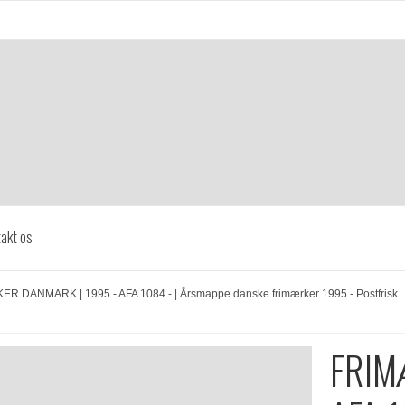
akt os
R DANMARK | 1995 - AFA 1084 - | Årsmappe danske frimærker 1995 - Postfrisk
FRIM