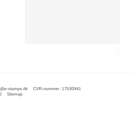
o@e-stamps.dk
CVR-nummer
:
17530941
0
Sitemap