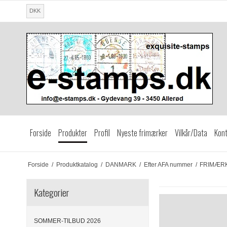
DKK
Forside
Produkter
Profil
Nyeste frimærker
Vilkår/Data
Kont
Forside
/
Produktkatalog
/
DANMARK
/
Efter AFA nummer
/
FRIMÆRKE
Kategorier
SOMMER-TILBUD 2026