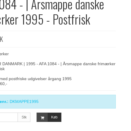
084 - | Årsmappe danske
rker 1995 - Postfrisk
KK
ærker
ANMARK | 1995 - AFA 1084 - | Årsmappe danske frimærker
isk
ed postfriske udgivelser årgang 1995
360,-
enr.:
DKMAPPE1995
Stk
Køb