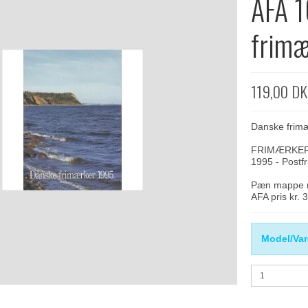
AFA 1
frimæ
119,00 D
Danske frim
FRIMÆRKER D
1995 - Postfr
Pæn mappe m
AFA pris kr. 
Model/Var