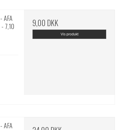
- AFA
9,00 DKK
- 7,10
Vis produkt
- AFA