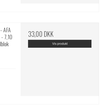
- AFA
33,00 DKK
- 7,10
lblok
Vis produkt