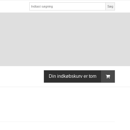
Søg
Din indkøbskurv er tom