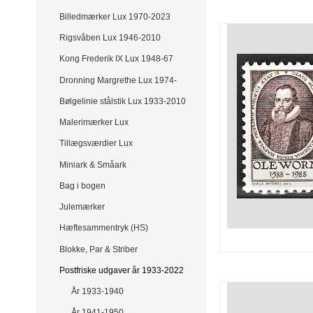
Billedmærker Lux 1970-2023
Rigsvåben Lux 1946-2010
Kong Frederik IX Lux 1948-67
Dronning Margrethe Lux 1974-
Bølgelinie stålstik Lux 1933-2010
Malerimærker Lux
Tillægsværdier Lux
Miniark & Småark
Bag i bogen
Julemærker
Hæftesammentryk (HS)
Blokke, Par & Striber
Postfriske udgaver år 1933-2022
År 1933-1940
År 1941-1950