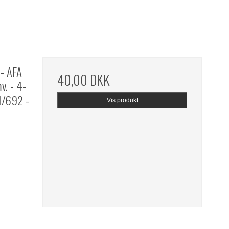
- AFA
40,00 DKK
v. - 4-
1/692 -
Vis produkt