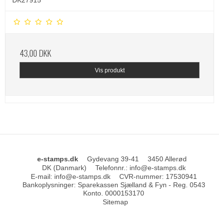
DK27915
43,00 DKK
Vis produkt
e-stamps.dk
Gydevang 39-41
3450 Allerød
DK (Danmark)
Telefonnr.
:
info@e-stamps.dk
E-mail
:
info@e-stamps.dk
CVR-nummer
:
17530941
Bankoplysninger
:
Sparekassen Sjælland & Fyn - Reg. 0543
Konto. 0000153170
Sitemap