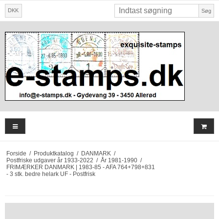
DKK
Søg
Forside
/
Produktkatalog
/
DANMARK
/
Postfriske udgaver år 1933-2022
/
År 1981-1990
/
FRIMÆRKER DANMARK | 1983-85 - AFA 764+798+831
- 3 stk. bedre helark UF - Postfrisk