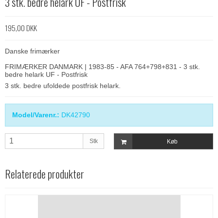
3 stk. bedre helark UF - Postfrisk
195,00 DKK
Danske frimærker
FRIMÆRKER DANMARK | 1983-85 - AFA 764+798+831 - 3 stk.
bedre helark UF - Postfrisk
3 stk. bedre ufoldede postfrisk helark.
Model/Varenr.:
DK42790
Stk
Køb
Relaterede produkter