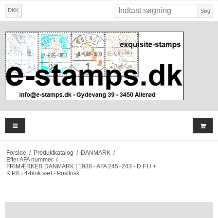
DKK
Søg
Forside
/
Produktkatalog
/
DANMARK
/
Efter AFA nummer
/
FRIMÆRKER DANMARK | 1938 - AFA 245+243 - D.F.U +
K.P.K i 4-blok sæt - Postfrisk