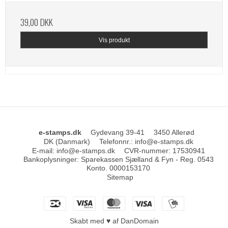
39,00 DKK
Vis produkt
e-stamps.dk
Gydevang 39-41
3450 Allerød
DK (Danmark)
Telefonnr.
:
info@e-stamps.dk
E-mail
:
info@e-stamps.dk
CVR-nummer
:
17530941
Bankoplysninger
:
Sparekassen Sjælland & Fyn - Reg. 0543
Konto. 0000153170
Sitemap
Skabt med ♥ af DanDomain