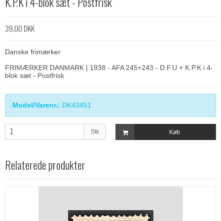
K.P.K i 4-blok sæt - Postfrisk
39,00 DKK
Danske frimærker
FRIMÆRKER DANMARK | 1938 - AFA 245+243 - D.F.U + K.P.K i 4-
blok sæt - Postfrisk
Model/Varenr.:
DK43451
Stk
Køb
Relaterede produkter