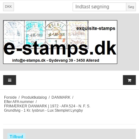
DKK
Søg
Forside
/
Produktkatalog
/
DANMARK
/
Efter AFA nummer
/
FRIMÆRKER DANMARK | 1972 - AFA 524 - N. F. S.
Grundtvig - 1 Kr. lysbrun - Lux Stemplet Lyngby
Tilbud