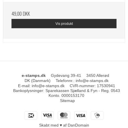
49,00 DKK
Vis produkt
e-stamps.dk
Gydevang 39-41
3450 Allerød
DK (Danmark)
Telefonnr.
:
info@e-stamps.dk
E-mail
:
info@e-stamps.dk
CVR-nummer
:
17530941
Bankoplysninger
:
Sparekassen Sjælland & Fyn - Reg. 0543
Konto. 0000153170
Sitemap
Skabt med ♥ af DanDomain