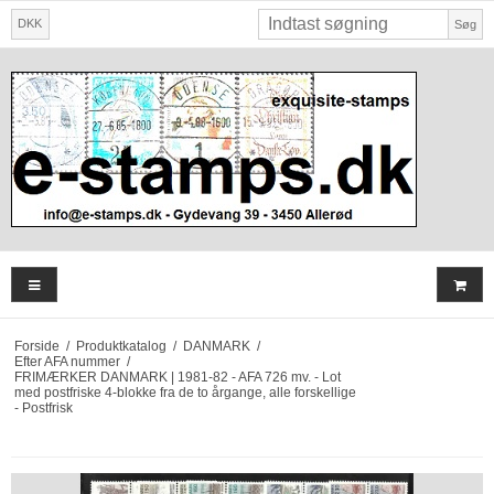
DKK
Søg
Forside
/
Produktkatalog
/
DANMARK
/
Efter AFA nummer
/
FRIMÆRKER DANMARK | 1981-82 - AFA 726 mv. - Lot
med postfriske 4-blokke fra de to årgange, alle forskellige
- Postfrisk