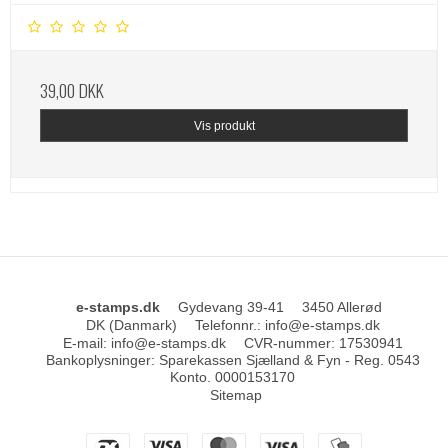
39,00 DKK
Vis produkt
e-stamps.dk
Gydevang 39-41
3450 Allerød
DK (Danmark)
Telefonnr.
:
info@e-stamps.dk
E-mail
:
info@e-stamps.dk
CVR-nummer
:
17530941
Bankoplysninger
:
Sparekassen Sjælland & Fyn - Reg. 0543
Konto. 0000153170
Sitemap