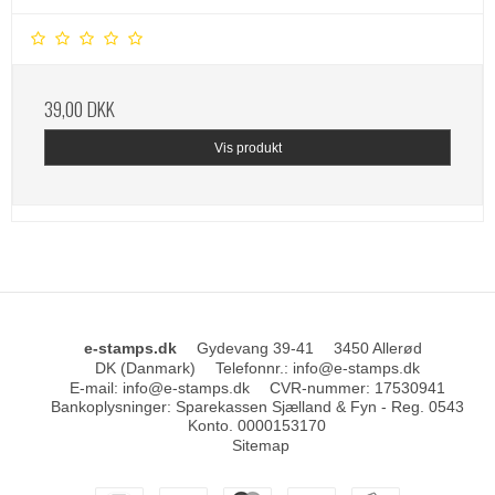
39,00 DKK
Vis produkt
e-stamps.dk
Gydevang 39-41
3450 Allerød
DK (Danmark)
Telefonnr.
:
info@e-stamps.dk
E-mail
:
info@e-stamps.dk
CVR-nummer
:
17530941
Bankoplysninger
:
Sparekassen Sjælland & Fyn - Reg. 0543
Konto. 0000153170
Sitemap