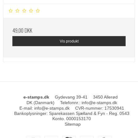
49,00 DKK
Vis produkt
e-stamps.dk
Gydevang 39-41
3450 Allerød
DK (Danmark)
Telefonnr.
:
info@e-stamps.dk
E-mail
:
info@e-stamps.dk
CVR-nummer
:
17530941
Bankoplysninger
:
Sparekassen Sjælland & Fyn - Reg. 0543
Konto. 0000153170
Sitemap