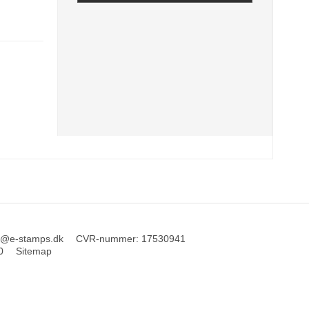
o@e-stamps.dk
CVR-nummer
:
17530941
0
Sitemap