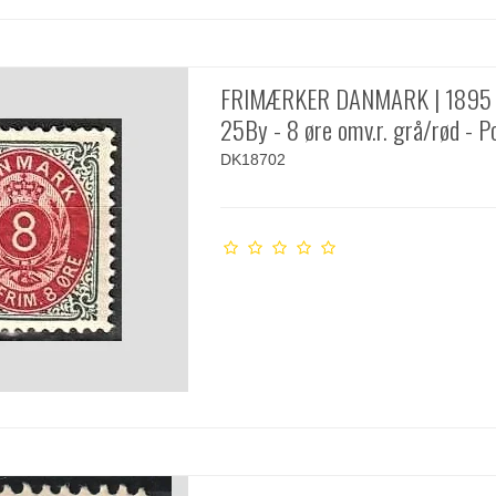
FRIMÆRKER DANMARK | 1895 
25By - 8 øre omv.r. grå/rød - Po
DK18702