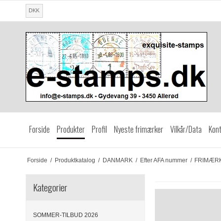
DKK
Forside
Produkter
Profil
Nyeste frimærker
Vilkår/Data
Kont
Forside
/
Produktkatalog
/
DANMARK
/
Efter AFA nummer
/
FRIMÆRKE
Kategorier
SOMMER-TILBUD 2026