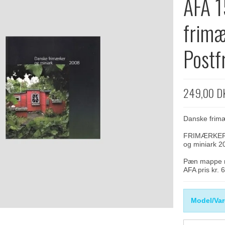
AFA 1
frimæ
Postf
249,00 D
Danske frim
FRIMÆRKER D
og miniark 20
Pæn mappe me
AFA pris kr. 
Model/Var