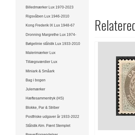
Billedmærker Lux 1970-2023
Rigsvåben Lux 1946-2010
Relatere
Kong Frederik IX Lux 1948-67
Dronning Margrethe Lux 1974-
Bølgelinie stålstik Lux 1933-2010
Malerimærker Lux
Tillægsværdier Lux
Miniark & Småark
Bag i bogen
Julemærker
Hæftesammentryk (HS)
Blokke, Par & Striber
Postfriske udgaver år 1933-2022
Stålstik Alm. Pænt Stemplet
Breve/Forsendelser