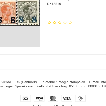
DK18519
 Allerød
DK (Danmark)
Telefonnr.
:
info@e-stamps.dk
E-mail
:
inf
ysninger
:
Sparekassen Sjælland & Fyn - Reg. 0543 Konto. 000015317