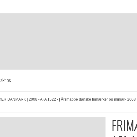
akt os
R DANMARK | 2008 - AFA 1522 - | Årsmappe danske frimærker og miniark 2008 - 
FRIM