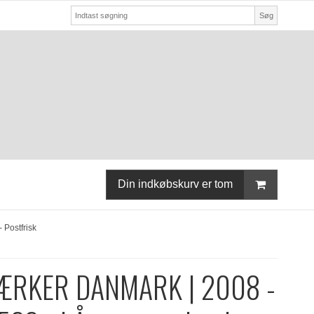
Søg
Din indkøbskurv er tom
Postfrisk
ÆRKER DANMARK | 2008 -