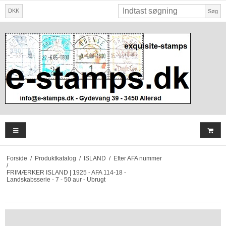
DKK
Søg
Forside
/
Produktkatalog
/
ISLAND
/
Efter AFA nummer
/
FRIMÆRKER ISLAND | 1925 - AFA 114-18 -
Landskabsserie - 7 - 50 aur - Ubrugt