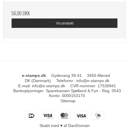
56,00 DKK
Vis produkt
e-stamps.dk
Gydevang 39-41
3450 Allerød
DK (Danmark)
Telefonnr.
:
info@e-stamps.dk
E-mail
:
info@e-stamps.dk
CVR-nummer
:
17530941
Bankoplysninger
:
Sparekassen Sjælland & Fyn - Reg. 0543
Konto. 0000153170
Sitemap
Skabt med ♥ af DanDomain