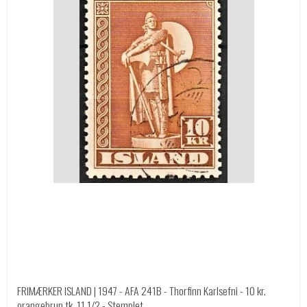
FRIMÆRKER ISLAND | 1947 - AFA 241B - Thorfinn Karlsefni - 10 kr.
orangebrun tk. 11 1/2 - Stemplet