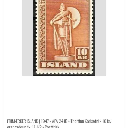
FRIMÆRKER ISLAND | 1947 - AFA 241B - Thorfinn Karlsefni - 10 kr.
orangebrun tk. 11 1/2 - Postfrisk