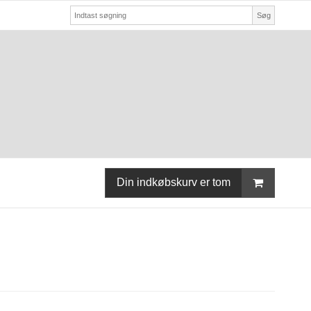
Søg
Din indkøbskurv er tom