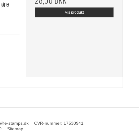
28,00 DKK
 øre
Vis produkt
o@e-stamps.dk
CVR-nummer
:
17530941
0
Sitemap